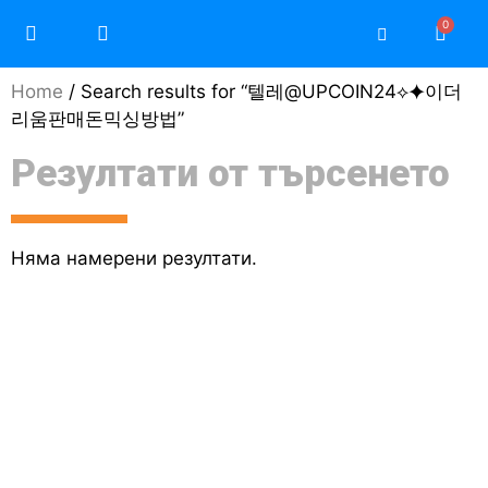
Home
/ Search results for “텔레@UPCOIN24⟡⯌이더
리움판매돈믹싱방법”
Резултати от търсенето
Няма намерени резултати.
Моят профил / Регистрация
Защо да изберете Teri
Защо да изберете Daikin
Често задавани въпроси