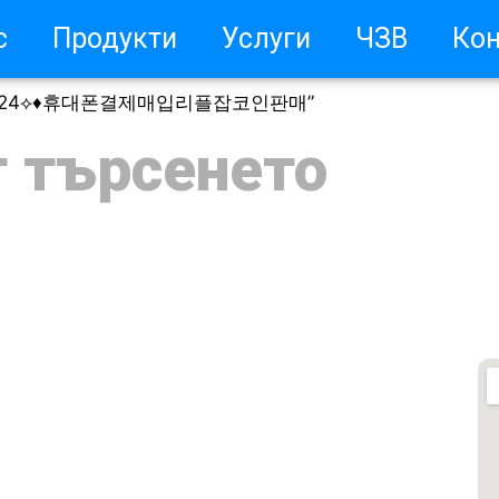
с
Продукти
Услуги
ЧЗВ
Кон
UPCOIN24⟡♦휴대폰결제매입리플잡코인판매”
т търсенето
оят профил / Регистрация
о да изберете Teri
о да изберете Daikin
то задавани въпроси