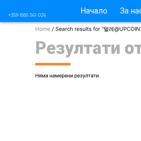
Начало
За на
+359 885 361 026
Home
/ Search results for “텔레@
Резултати о
Няма намерени резултати.
М
Защ
Защ
Чес