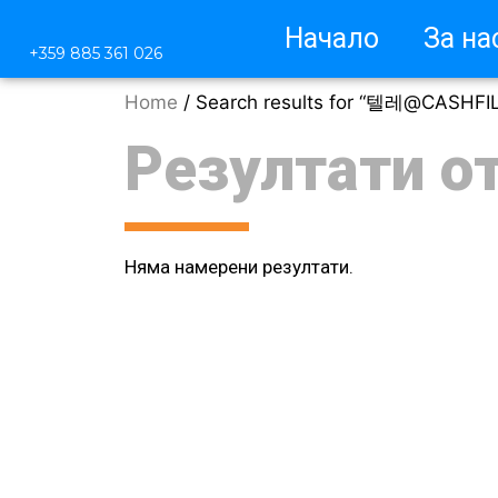
Начало
За на
+359 885 361 026
Home
/ Search results for “텔레@C
Резултати о
Няма намерени резултати.
М
Защ
Защ
Чес