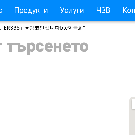
с
Продукти
Услуги
ЧЗВ
Кон
ASHFILTER365」⯌밈코인삽니다btc현금화”
т търсенето
оят профил / Регистрация
о да изберете Teri
о да изберете Daikin
то задавани въпроси