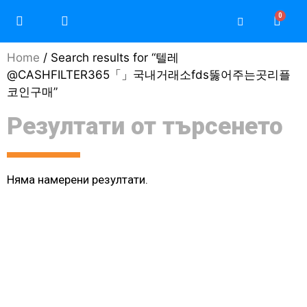
Home
/ Search results for “텔레
@CASHFILTER365「」국내거래소fds뚫어주는곳리플
코인구매”
Резултати от търсенето
Няма намерени резултати.
Моят профил / Регистрация
Защо да изберете Teri
Защо да изберете Daikin