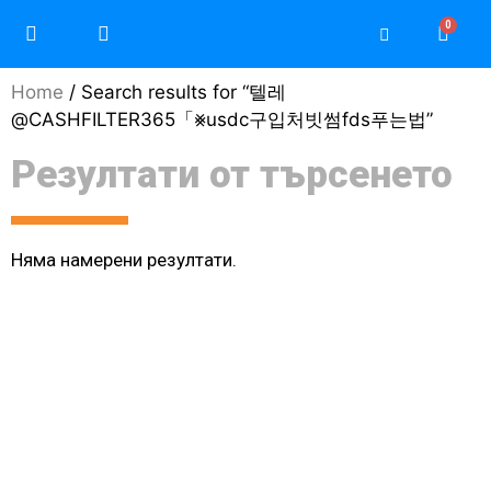
Home
/ Search results for “텔레
@CASHFILTER365「⨳usdc구입처빗썸fds푸는법”
Резултати от търсенето
Няма намерени резултати.
Моят профил / Регистрация
Защо да изберете Teri
Защо да изберете Daikin
Често задавани въпроси