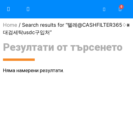
Home
/ Search results for “텔레@CASHFILTER365♢⨳
대검세탁usdc구입처”
Резултати от търсенето
Няма намерени резултати.
Моят профил / Регистрация
Защо да изберете Teri
Защо да изберете Daikin
Често задавани въпроси