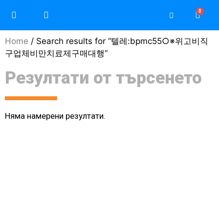
Home
/ Search results for “텔레:bpmc55○※위고비직
구업체비만치료제구매대행”
Резултати от търсенето
Няма намерени резултати.
Моят профил / Регистрация
Защо да изберете Teri
Защо да изберете Daikin
Често задавани въпроси