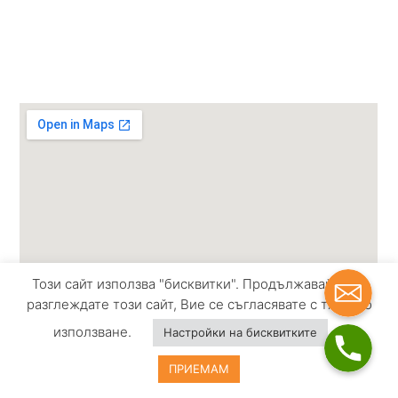
Политика за бисквитки и поверителност
Политика за защита на лични данни
Общи условия
office@te
Този сайт използва "бисквитки". Продължавайки да
разглеждате този сайт, Вие се съгласявате с тяхното
+359 885
използване.
Настройки на бисквитките
Тери груп ООД © 2026 | Всички права запазени | Изработка на
ПРИЕМАМ
сайт от
Tradeon.bg