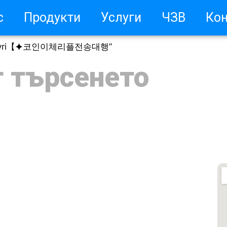
с
Продукти
Услуги
ЧЗВ
Кон
tcoinsyri【⯌코인이체리플전송대행”
т търсенето
оят профил / Регистрация
о да изберете Teri
о да изберете Daikin
то задавани въпроси