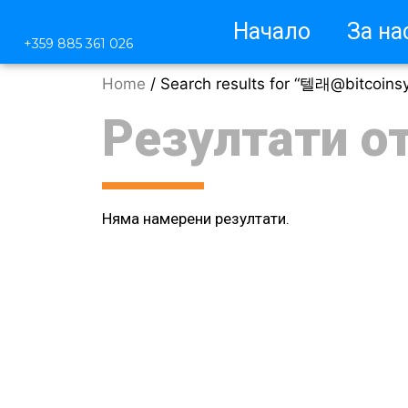
Начало
За на
+359 885 361 026
Home
/ Search results for “텔래@bi
Резултати о
Няма намерени резултати.
М
Защ
Защ
Чес