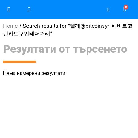
Home
/ Search results for “텔래@bitcoinsyri⯌:비트코
인카드구입테더거래”
Резултати от търсенето
Няма намерени резултати.
Моят профил / Регистрация
Защо да изберете Teri
Защо да изберете Daikin
Често задавани въпроси